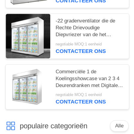
CONTACTEER ONS
-22 gradenventilator die de
Rechte Drievoudige
Diepvriezer van de het
Roomijsvertoning van de
negotiable MOQ:1 eenheid
Glasdeur koelen
CONTACTEER ONS
Commerciële 1 de
Koelingsshowcase van 2 3 4
Deurendranken met Digitale
Thermostaat
negotiable MOQ:1 eenheid
CONTACTEER ONS
populaire categorieën
Alle