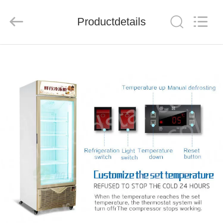
Ruibei
Refrigeration
Equipment
Productdetails
Co.,
Ltd..
All
Rights
Reserved.
HUIS
PRODUCTEN
ONGEVEER
ONS
FABRIEKSREIS
KWALITEITSCONTROLE