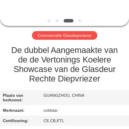
CONTACTEER
ONS
NIEUWS
Commerciële Glasdiepvriezer
VERZOEK
De dubbel Aangemaakte van
OM
de de Vertonings Koelere
EEN
Showcase van de Glasdeur
CITAAT
Rechte Diepvriezer
SITEMAP
Plaats van
GUANGZHOU, CHINA
herkomst:
PRIVACY
Merknaam:
coldstar
POLICY
Certificering:
CE,CB,ETL