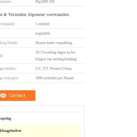
nummer:
Blg1880-3M
en & Verzenden Algemene voorwaarden:
stelaantal:
1 eenheid
negotiable
king Details:
Houten kader verpakking
10-15working dagen na het
jd:
krijgen van stortingsbetaling
gscondities:
L/C, T/T, Western Union,
ng vermogen:
5000 eenheden per Maand
Contact
opslag
eklaagplanken