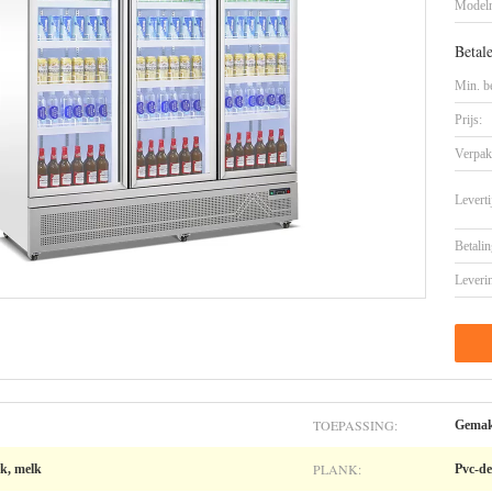
Model
Betal
Min. be
Prijs:
Verpak
Leverti
Betalin
Leveri
TOEPASSING:
Gemak
PLANK:
nk, melk
Pvc-d