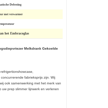
tische Defroting
eur met verwarmer
temperatuur
van het Embracoglas
ingsdiepvriezer Melkdrank Gekoelde
 refrigertionshowcase,
concurrerende fabrieksprijs zijn. Wij
n wij ook samenwerking met het merk van
p uw prep slimmer lijnwerk en verlenen