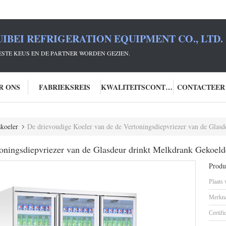
IBEI REFRIGERATION EQUIPMENT CO., LTD.
 BESTE KEUS EN DE PARTNER WORDEN GEZIEN.
R ONS
FABRIEKSREIS
KWALITEITSCONTROLE
CONTACTEER
koeler
De drievoudige Koeler van de de Vertoningsdiepvriezer van de Glasdeur drinkt M
toningsdiepvriezer van de Glasdeur drinkt Melkdrank Gekoeld
Produc
Plaats
Merkn
Certifi