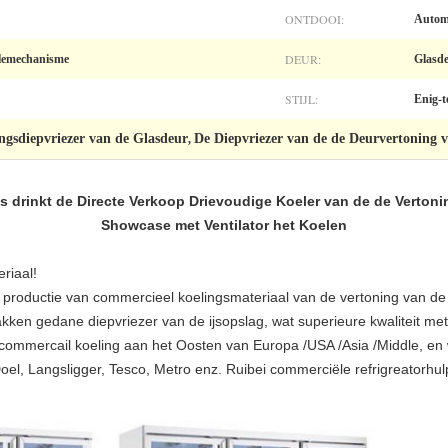
ONTDOOI:
Automa
DEUR:
olemechanisme
Glasd
STIJL:
Enig-
ngsdiepvriezer van de Glasdeur
De Diepvriezer van de de Deurvertoning 
,
ks drinkt de Directe Verkoop Drievoudige Koeler van de de Verton
Showcase met Ventilator het Koelen
riaal!
e productie van commercieel koelingsmateriaal van de vertoning van de
ken gedane diepvriezer van de ijsopslag, wat superieure kwaliteit met 
r commercail koeling aan het Oosten van Europa /USA /Asia /Middle, e
oel, Langsligger, Tesco, Metro enz. Ruibei commerciële refrigreatorhul