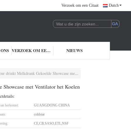
Verzoek om een Citaat
Dutch
 ONS
VERZOEK OM EEN CITAAT
NIEUWS
elkdrank Gekoelde Showcase met Ventilator het Koelen
e Showcase met Ventilator het Koelen
tdetails:
 van herkomst:
GUANGDONG CHINA
aam:
coldstar
cering:
CE,CB,SASO,ETL,NSF