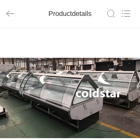
Ruibei
Refrigeration
Equipment
Productdetails
Co.,
Ltd..
All
Rights
Reserved.
HUIS
PRODUCTEN
ONGEVEER
ONS
FABRIEKSREIS
KWALITEITSCONTROLE