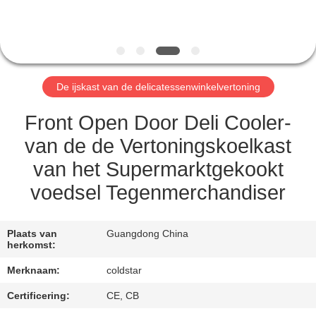
CONTACTEER
ONS
NIEUWS
De ijskast van de delicatessenwinkelvertoning
VERZOEK
Front Open Door Deli Cooler-
OM
van de de Vertoningskoelkast
EEN
van het Supermarktgekookt
CITAAT
voedsel Tegenmerchandiser
SITEMAP
Plaats van
Guangdong China
herkomst:
PRIVACY
Merknaam:
coldstar
POLICY
Certificering:
CE, CB