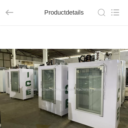
Ruibei
Refrigeration
Equipment
Productdetails
Co.,
Ltd..
All
Rights
Reserved.
HUIS
PRODUCTEN
ONGEVEER
ONS
FABRIEKSREIS
KWALITEITSCONTROLE