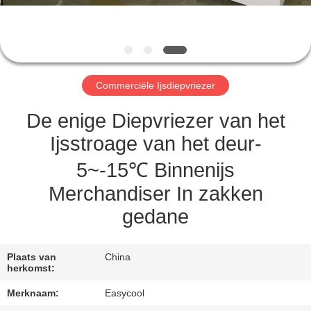
CONTACTEER
ONS
NIEUWS
Commerciële Ijsdiepvriezer
VERZOEK
De enige Diepvriezer van het
OM
Ijsstroage van het deur-
EEN
5~-15℃ Binnenijs
CITAAT
Merchandiser In zakken
gedane
SITEMAP
Plaats van
China
PRIVACY
herkomst:
POLICY
Merknaam:
Easycool