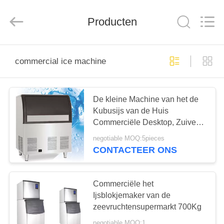
Ruibei
Refrigeration
Equipment
Producten
Co.,
Ltd..
All
Rights
Reserved.
HUIS
commercial ice machine
PRODUCTEN
De kleine Machine van het de
Kubusijs van de Huis
ONGEVEER
Commerciële Desktop, Zuivere
ONS
25kg/d-Ijsmaker
negotiable MOQ:5pieces
CONTACTEER ONS
FABRIEKSREIS
Commerciële het
KWALITEITSCONTROLE
Ijsblokjemaker van de
zeevruchtensupermarkt 700Kg
negotiable MOQ:1