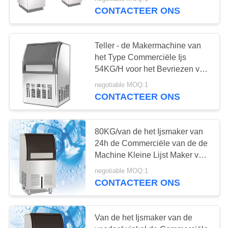
CONTACTEER
CONTACTEER ONS
ONS
Teller - de Makermachine van
NIEUWS
het Type Commerciële Ijs
54KG/H voor het Bevriezen van
VERZOEK
Rundvleesvissen
negotiable MOQ:1
CONTACTEER ONS
OM
EEN
CITAAT
80KG/van de het Ijsmaker van
24h de Commerciële van de de
Machine Kleine Lijst Maker van
SITEMAP
het de Bovenkantijsblokje
negotiable MOQ:1
CONTACTEER ONS
PRIVACY
POLICY
Van de het Ijsmaker van de