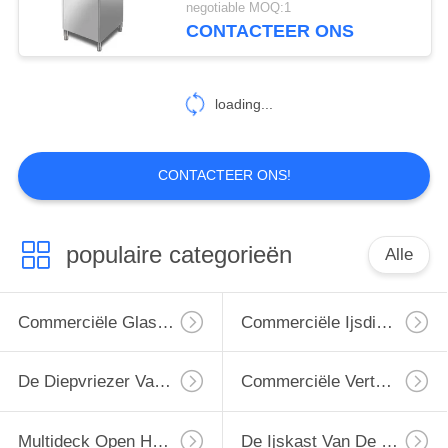
negotiable MOQ:1
CONTACTEER ONS
loading...
CONTACTEER ONS!
populaire categorieën
Alle
Commerciële Glasdiepvriezer
Commerciële Ijsdiepvriezer
De Diepvriezer Van Het Supermarkteiland
Commerciële Vertoningskoeler
Multideck Open Harder
De Ijskast Van De Delicatessenwinkelvertoning