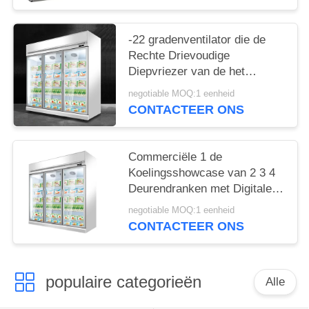
-22 gradenventilator die de
Rechte Drievoudige
Diepvriezer van de het
Roomijsvertoning van de
negotiable MOQ:1 eenheid
Glasdeur koelen
CONTACTEER ONS
Commerciële 1 de
Koelingsshowcase van 2 3 4
Deurendranken met Digitale
Thermostaat
negotiable MOQ:1 eenheid
CONTACTEER ONS
populaire categorieën
Alle