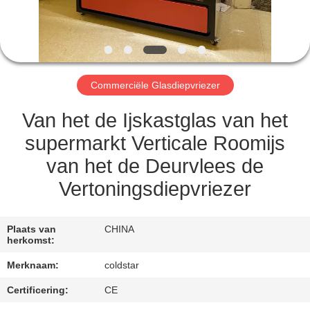
CONTACTEER
ONS
NIEUWS
Commerciële Glasdiepvriezer
VERZOEK
Van het de Ijskastglas van het
OM
supermarkt Verticale Roomijs
EEN
van het de Deurvlees de
CITAAT
Vertoningsdiepvriezer
SITEMAP
Plaats van
CHINA
herkomst:
PRIVACY
Merknaam:
coldstar
POLICY
Certificering:
CE